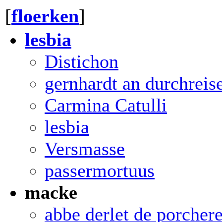
[
floerken
]
lesbia
Distichon
gernhardt an durchreis
Carmina Catulli
lesbia
Versmasse
passermortuus
macke
abbe derlet de porcher