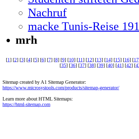
Nachruf
macke Tunis-Reise 19
mrh
[
1
] [
2
] [
3
] [
4
] [
5
] [
6
] [
7
] [
8
] [
9
] [
10
] [
11
] [
12
] [
13
] [
14
] [
15
] [
16
] [
17
[
35
] [
36
] [
37
] [
38
] [
39
] [
40
] [
41
] [
42
] [
4
Sitemap created by A1 Sitemap Generator:
https://www.microsystools.com/products/sitemap-generator/
Learn more about HTML Sitemaps:
https://html-sitemap.com