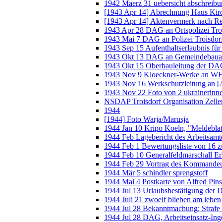
1942 Maerz 31 uebersicht abschreibu
[1943 Apr 14] Abrechnung Haus Kirc
[1943 Apr 14] Aktenvermerk nach Re
1943 Apr 28 DAG an Ortspolizei Tro
1943 Mai 7 DAG an Polizei Troisdor
1943 Sep 15 Aufenthaltserlaubnis für
1943 Okt 13 DAG an Gemeindebauam
1943 Okt 15 Oberbauleitung der DA
1943 Nov 9 Kloeckner-Werke an W
1943 Nov 16 Werkschutzleitung an [
1943 Nov 22 Foto von 2 ukrainerinn
NSDAP Troisdorf Organisation Zellen
1944
[1944] Foto Warja/Marusja
1944 Jan 10 Kripo Koeln, "Meldeblat
1944 Feb Lagebericht des Arbeitsamt
1944 Feb 1 Bewertungsliste von 16 z
1944 Feb 10 Generalfeldmarschall Er
1944 Feb 29 Vortrag des Kommandeu
1944 Mär 5 schindler sprengstoff
1944 Mai 4 Postkarte von Alfred Pin
1944 Jul 13 Urlaubsbestätigung der 
1944 Juli 21 zwoelf blieben am leben
1944 Jul 28 Bekanntmachung: Strafe 
1944 Jul 28 DAG, Arbeitseinsatz-Ing