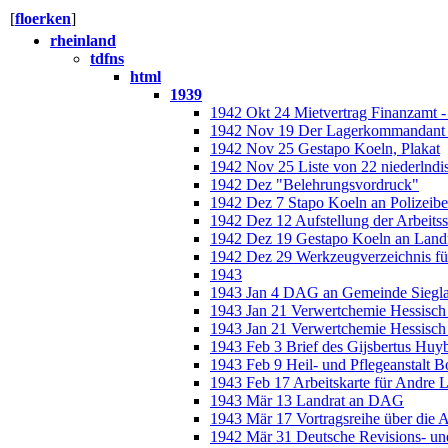
[
floerken
]
rheinland
tdfns
html
1939
1942 Okt 24 Mietvertrag Finanzamt 
1942 Nov 19 Der Lagerkommandant v
1942 Nov 25 Gestapo Koeln, Plakat
1942 Nov 25 Liste von 22 niederlnd
1942 Dez "Belehrungsvordruck"
1942 Dez 7 Stapo Koeln an Polizeib
1942 Dez 12 Aufstellung der Arbeits
1942 Dez 19 Gestapo Koeln an Land
1942 Dez 29 Werkzeugverzeichnis fü
1943
1943 Jan 4 DAG an Gemeinde Siegl
1943 Jan 21 Verwertchemie Hessisch
1943 Jan 21 Verwertchemie Hessisch
1943 Feb 3 Brief des Gijsbertus Huy
1943 Feb 9 Heil- und Pflegeanstalt B
1943 Feb 17 Arbeitskarte für Andre L
1943 Mär 13 Landrat an DAG
1943 Mär 17 Vortragsreihe über die A
1942 Mär 31 Deutsche Revisions- und