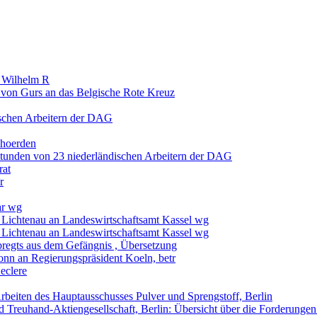
- Wilhelm R
on Gurs an das Belgische Rote Kreuz
ischen Arbeitern der DAG
ehoerden
stunden von 23 niederländischen Arbeitern der DAG
rat
r
ar wg
 Lichtenau an Landeswirtschaftsamt Kassel wg
 Lichtenau an Landeswirtschaftsamt Kassel wg
bregts aus dem Gefängnis , Übersetzung
onn an Regierungspräsident Koeln, betr
eclere
rbeiten des Hauptausschusses Pulver und Sprengstoff, Berlin
 Treuhand-Aktiengesellschaft, Berlin: Übersicht über die Forderungen