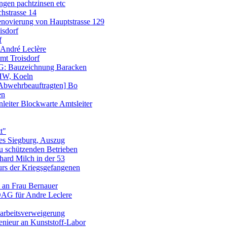
ngen pachtzinsen etc
hstrasse 14
novierung von Hauptstrasse 129
isdorf
f
 André Leclère
t Troisdorf
G: Bauzeichnung Baracken
HW, Koeln
Abwehrbeauftragten] Bo
en
leiter Blockwarte Amtsleiter
t"
es Siegburg, Auszug
u schützenden Betrieben
hard Milch in der 53
rs der Kriegsgefangenen
s an Frau Bernauer
DAG für Andre Leclere
arbeitsverweigerung
enieur an Kunststoff-Labor